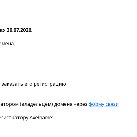
лся
30.07.2026
.
омена,
 заказать его регистрацию
ратором (владельцем) домена через
форму связи
.
гистратору Axelname: