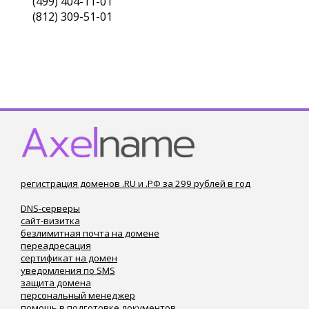
(499) 404-11-01
(812) 309-51-01
регистрация доменов .RU и .РФ за 299 рублей в год
DNS-серверы
сайт-визитка
безлимитная почта на домене
переадресация
сертификат на домен
уведомления по SMS
защита домена
персональный менеджер
помощь в подготовке документов