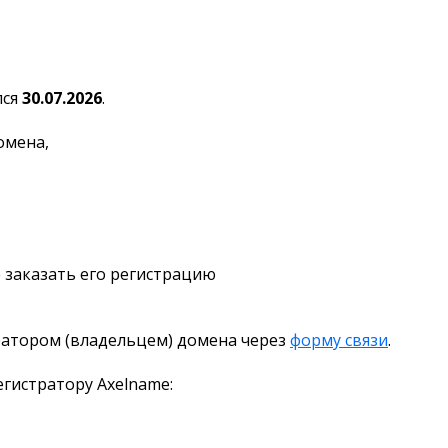
лся
30.07.2026
.
омена,
 заказать его регистрацию
ратором (владельцем) домена через
форму связи
.
гистратору Axelname: