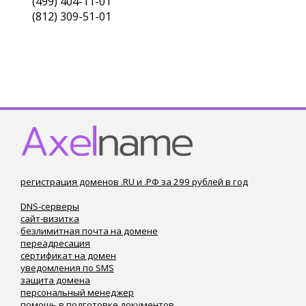
(499) 404-11-01
(812) 309-51-01
регистрация доменов .RU и .РФ за 299 рублей в год
DNS-серверы
сайт-визитка
безлимитная почта на домене
переадресация
сертификат на домен
уведомления по SMS
защита домена
персональный менеджер
помощь в подготовке документов