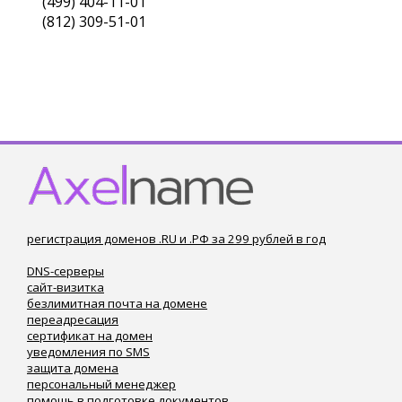
(499) 404-11-01
(812) 309-51-01
регистрация доменов .RU и .РФ за 299 рублей в год
DNS-серверы
сайт-визитка
безлимитная почта на домене
переадресация
сертификат на домен
уведомления по SMS
защита домена
персональный менеджер
помощь в подготовке документов