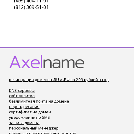
(499) 404-11-01
(812) 309-51-01
регистрация доменов .RU и .РФ за 299 рублей в год
DNS-серверы
сайт-визитка
безлимитная почта на домене
переадресация
сертификат на домен
уведомления по SMS
защита домена
персональный менеджер
помощь в подготовке документов