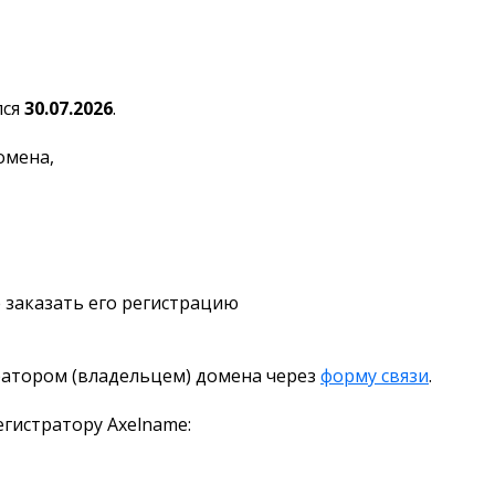
лся
30.07.2026
.
омена,
 заказать его регистрацию
ратором (владельцем) домена через
форму связи
.
гистратору Axelname: