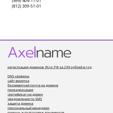
(499) 404-11-01
(812) 309-51-01
регистрация доменов .RU и .РФ за 299 рублей в год
DNS-серверы
сайт-визитка
безлимитная почта на домене
переадресация
сертификат на домен
уведомления по SMS
защита домена
персональный менеджер
помощь в подготовке документов