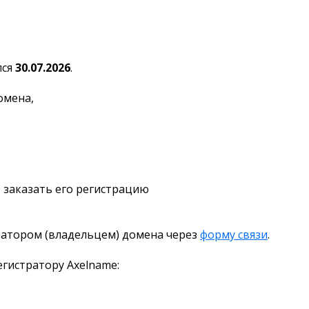
лся
30.07.2026
.
омена,
 заказать его регистрацию
ратором (владельцем) домена через
форму связи
.
гистратору Axelname: