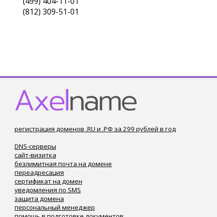
(499) 404-11-01
(812) 309-51-01
регистрация доменов .RU и .РФ за 299 рублей в год
DNS-серверы
сайт-визитка
безлимитная почта на домене
переадресация
сертификат на домен
уведомления по SMS
защита домена
персональный менеджер
помощь в подготовке документов