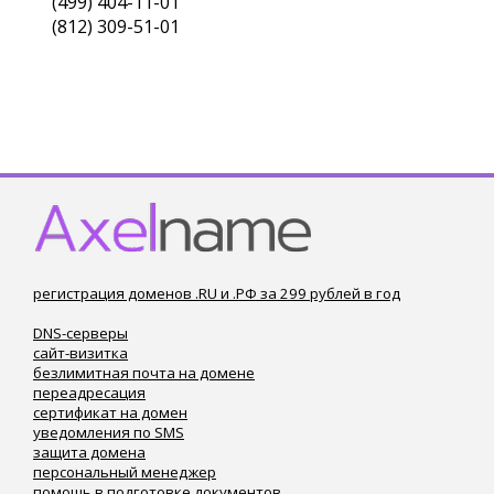
(499) 404-11-01
(812) 309-51-01
регистрация доменов .RU и .РФ за 299 рублей в год
DNS-серверы
сайт-визитка
безлимитная почта на домене
переадресация
сертификат на домен
уведомления по SMS
защита домена
персональный менеджер
помощь в подготовке документов