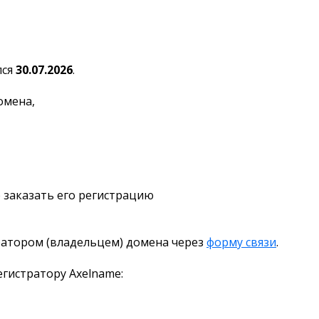
лся
30.07.2026
.
омена,
 заказать его регистрацию
ратором (владельцем) домена через
форму связи
.
гистратору Axelname: