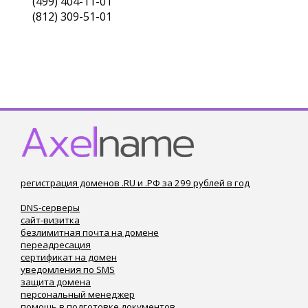
(499) 404-11-01
(812) 309-51-01
регистрация доменов .RU и .РФ за 299 рублей в год
DNS-серверы
сайт-визитка
безлимитная почта на домене
переадресация
сертификат на домен
уведомления по SMS
защита домена
персональный менеджер
помощь в подготовке документов