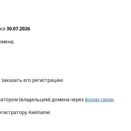
лся
30.07.2026
.
омена,
 заказать его регистрацию
ратором (владельцем) домена через
форму связи
.
гистратору Axelname: