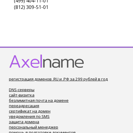
(499) 404-11-01
(812) 309-51-01
регистрация доменов .RU и .РФ за 299 рублей в год
DNS-серверы
сайт-визитка
безлимитная почта на домене
переадресация
сертификат на домен
уведомления по SMS
защита домена
персональный менеджер
помощь в подготовке документов