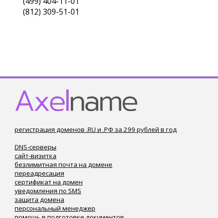
(499) 404-11-01
(812) 309-51-01
регистрация доменов .RU и .РФ за 299 рублей в год
DNS-серверы
сайт-визитка
безлимитная почта на домене
переадресация
сертификат на домен
уведомления по SMS
защита домена
персональный менеджер
помощь в подготовке документов