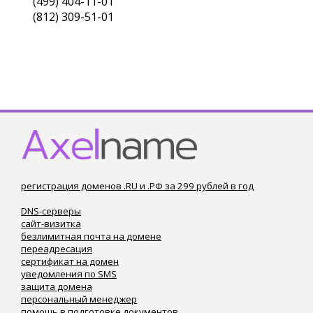
(499) 404-11-01
(812) 309-51-01
регистрация доменов .RU и .РФ за 299 рублей в год
DNS-серверы
сайт-визитка
безлимитная почта на домене
переадресация
сертификат на домен
уведомления по SMS
защита домена
персональный менеджер
помощь в подготовке документов