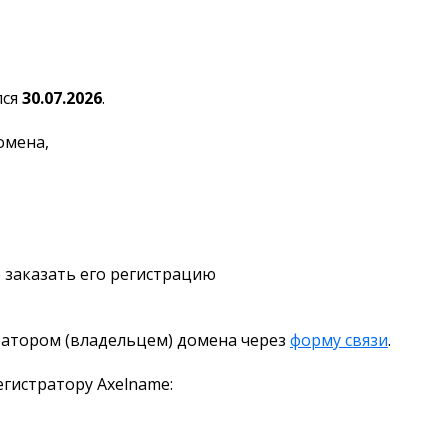
лся
30.07.2026
.
омена,
 заказать его регистрацию
ратором (владельцем) домена через
форму связи
.
гистратору Axelname: