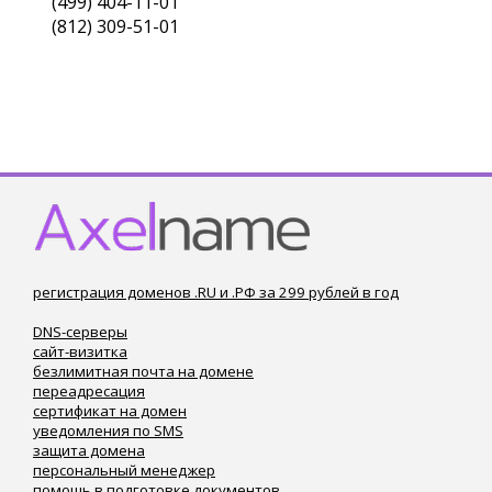
(499) 404-11-01
(812) 309-51-01
регистрация доменов .RU и .РФ за 299 рублей в год
DNS-серверы
сайт-визитка
безлимитная почта на домене
переадресация
сертификат на домен
уведомления по SMS
защита домена
персональный менеджер
помощь в подготовке документов