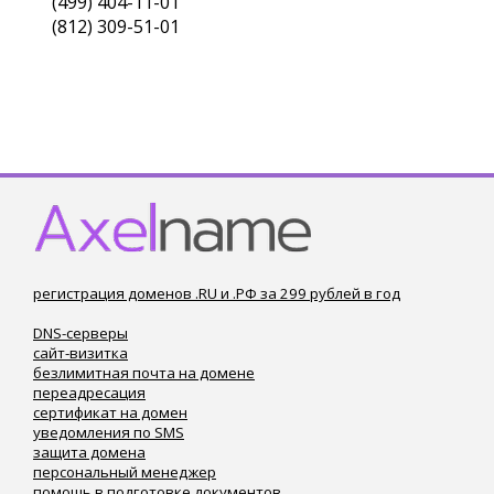
(499) 404-11-01
(812) 309-51-01
регистрация доменов .RU и .РФ за 299 рублей в год
DNS-серверы
сайт-визитка
безлимитная почта на домене
переадресация
сертификат на домен
уведомления по SMS
защита домена
персональный менеджер
помощь в подготовке документов