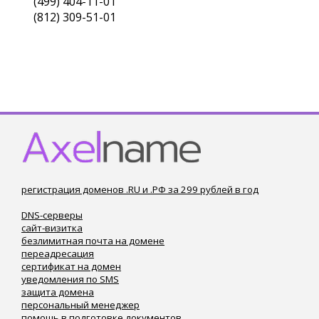
(499) 404-11-01
(812) 309-51-01
регистрация доменов .RU и .РФ за 299 рублей в год
DNS-серверы
сайт-визитка
безлимитная почта на домене
переадресация
сертификат на домен
уведомления по SMS
защита домена
персональный менеджер
помощь в подготовке документов