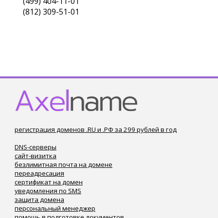
(499) 404-11-01
(812) 309-51-01
регистрация доменов .RU и .РФ за 299 рублей в год
DNS-серверы
сайт-визитка
безлимитная почта на домене
переадресация
сертификат на домен
уведомления по SMS
защита домена
персональный менеджер
помощь в подготовке документов