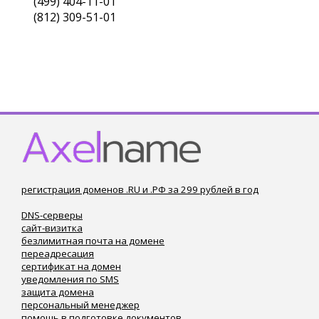
(499) 404-11-01
(812) 309-51-01
регистрация доменов .RU и .РФ за 299 рублей в год
DNS-серверы
сайт-визитка
безлимитная почта на домене
переадресация
сертификат на домен
уведомления по SMS
защита домена
персональный менеджер
помощь в подготовке документов