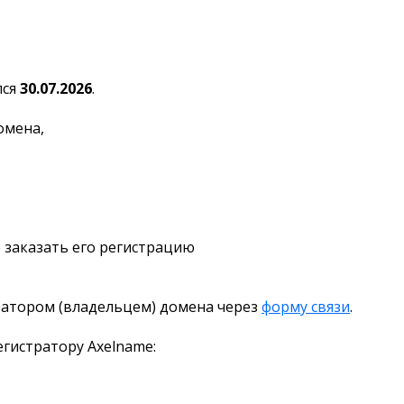
лся
30.07.2026
.
омена,
 заказать его регистрацию
ратором (владельцем) домена через
форму связи
.
гистратору Axelname: