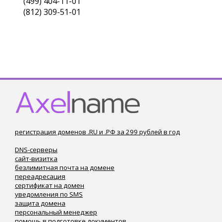
(499) 404-11-01
(812) 309-51-01
регистрация доменов .RU и .РФ за 299 рублей в год
DNS-серверы
сайт-визитка
безлимитная почта на домене
переадресация
сертификат на домен
уведомления по SMS
защита домена
персональный менеджер
помощь в подготовке документов