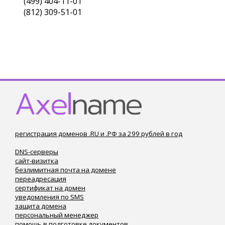
(499) 404-11-01
(812) 309-51-01
регистрация доменов .RU и .РФ за 299 рублей в год
DNS-серверы
сайт-визитка
безлимитная почта на домене
переадресация
сертификат на домен
уведомления по SMS
защита домена
персональный менеджер
помощь в подготовке документов