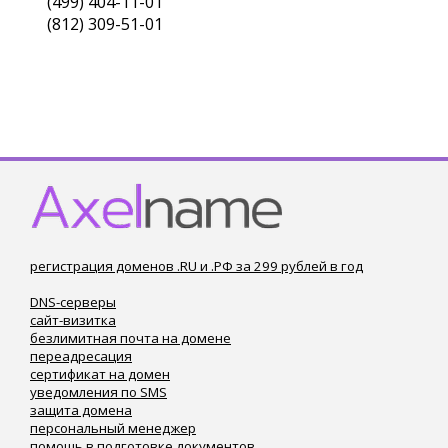
(499) 404-11-01
(812) 309-51-01
регистрация доменов .RU и .РФ за 299 рублей в год
DNS-серверы
сайт-визитка
безлимитная почта на домене
переадресация
сертификат на домен
уведомления по SMS
защита домена
персональный менеджер
помощь в подготовке документов