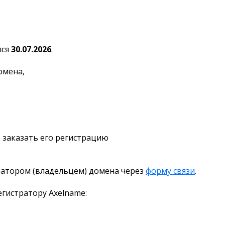
лся
30.07.2026
.
омена,
 заказать его регистрацию
ратором (владельцем) домена через
форму связи
.
гистратору Axelname: